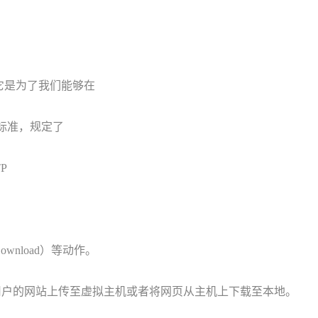
它是为了我们能够在
送标准，规定了
P
wnload）等动作。
用户的网站上传至虚拟主机或者将网页从主机上下载至本地。