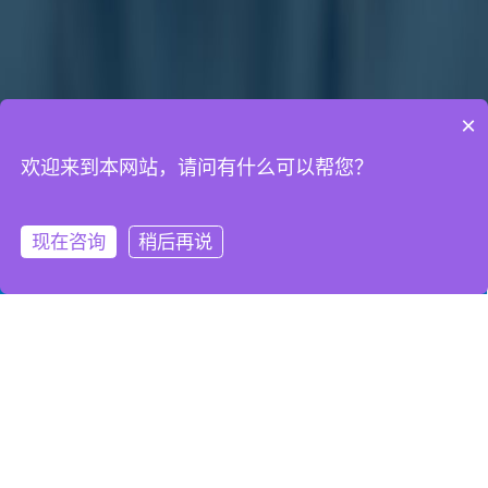
×
欢迎来到本网站，请问有什么可以帮您？
通知公告
网络营销知识
网站建设知识
现在咨询
稍后再说
微信客服
拨打电话
虚拟主机Web应用开发
发布时间：2012-08-01
来源：武汉网户
表单数据验证
在数据被输入程序前必须对数据合法性的检验。非法输入问