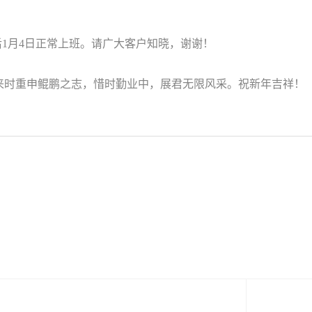
节后1月4日正常上班。请广大客户知晓，谢谢！
时重申鲲鹏之志，惜时勤业中，展君无限风采。祝新年吉祥！