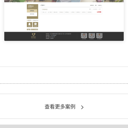
查看更多案例