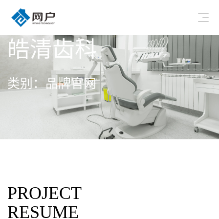
皓清齿科
类别：品牌官网
PROJECT
RESUME