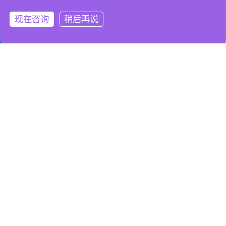
通知公告
网络营销知识
网站建设知识
现在咨询
稍后再说
微信客服
拨打电话
为什么要建设网站
发布时间：2012-08-05
来源：武汉网户
一、服务现有的客户
一个网站实际上可以提高您对客户服务的效率。它可以回答
大多数客户经常向您提出的问题，您可以让您的客户上您的
网站去了解他们所关心的问题，这样您就可以腾出时间来去
做更需要您做的事情，比如企业管理。
二、争取新客户
首先，想一想自己所从事的行业。然后问自己：在一亿人