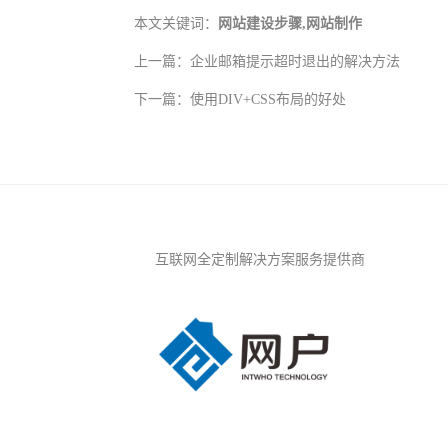
本文关键词：
网站建设步骤,网站制作
上一篇：
企业邮箱提示超时退出的解决方法
下一篇：
使用DIV+CSS布局的好处
互联网全定制解决方案服务提供商