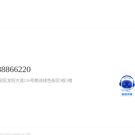
：
88866220
阳区龙阳大道116号朗诗绿色街区9栋5楼
10502000167号