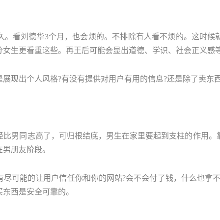
久。看刘德华3个月，也会烦的。不排除有人看不烦的。这时候
分女生更看重这些。再王后可能会显出道德、学识、社会正义感
展现出个人风格?有没有提供对用户有用的信息?还是除了卖东西
经比男同志高了，可归根结底，男生在家里要起到支柱的作用。
在男朋友阶段。
有尽可能的让用户信任你和你的网站?会不会付了钱，什么也拿不
买东西是安全可靠的。